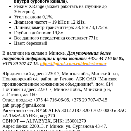
внутри бурового канала),
Режим XRange (может работать на глубине до
30метров),
Угол наклона 0,1%,
Диапазон частот – 19 kHz и 12 kHz,
Длина/диаметр трансмиттера: 38,1см / 3,175см.
Глубина действия: 19,8м.
Вес данного передатчика составляет 771г.
Цвет: березовый.
В наличии на складе в Минске.
​Для уточнения более
подробной информации и цены звоните:
+375 44 716 06 05,
+375 29 707 47 15.
http://digitrak.com.ru/dealerlocator
Юридический адрес: 223017, Минская обл., Минский р-н,
Новодворский с/с, район аг. Гатово, АБК ОАО “Минское
производственное кожевенное объединение”, пом. 614
Почтовый адрес: 223017, Минская обл., Минский р-н,
аг.Гатово, а/я 160
Отдел продаж: +375 44 716-06-05, +375 29 707-47-15
gnb.grupp@gmail.com
Расчетный счет: BY60 ALFA 3012 2187 8200 7027 0000 в ЗАО
«АЛЬФА-БАНК», код 270.
СВИФТ — ALFABY2X, БИК: 153001270
Адрес банка: 220013, г. Минск, ул. Сурганова 43-47.