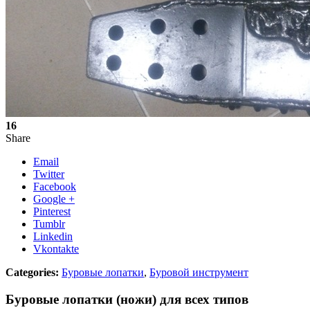
16
Share
Email
Twitter
Facebook
Google +
Pinterest
Tumblr
Linkedin
Vkontakte
Categories:
Буровые лопатки
,
Буровой инструмент
Буровые лопатки (ножи) для всех типов