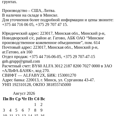
грунтах.
Производство – США, Литва.
В наличии на складе в Минске.
Для уточнения более подробной информации и цены звоните:
+375 44 716 06 05, +375 29 707 47 15.
Юридический адрес: 223017, Минская обл., Минский р-н,
Новодворский с/с, район аг. Гатово, АБК ОАО “Минское
производственное кожевенное объединение”, пом. 614
Почтовый адрес: 223017, Минская обл., Минский р-н,
аг.Гатово, а/я 160
Отдел продаж: +375 44 716-06-05, +375 29 707-47-15
gnb.grupp@gmail.com
Расчетный счет: BY60 ALFA 3012 2187 8200 7027 0000 в ЗАО
«АЛЬФА-БАНК», код 270.
СВИФТ — ALFABY2X, БИК: 153001270
Адрес банка: 220013, г. Минск, ул. Сурганова 43-47.
УНП 192310128, ОКПО 381855745000
Август 2026
Пн
Вт
Ср
Чт
Пт
Сб
Вс
1
2
3
4
5
6
7
8
9
10
11
12
13
14
15
16