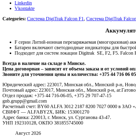
Linkedin
Vkontakte
Categories:
Система DigiTrak Falcon F1
,
Система DigiTrak Falco
Аккумулято
F серии Литий-ионная перезаряжаемая (многоразовая) аккум
Батареи включают светодиодные индикаторы для быстро
Подходит для систем локации Digitrak SE, F2, F5. Falcon F
Всегда в наличие на складе в Минске.
Цена договорная – зависит от объема заказа и от условий о
Звоните для уточнения цены и количества: +375 44 716 06 05,
Юридический адрес: 223017, Минская обл., Минский р-н, Ново
Почтовый адрес: 223017, Минская обл., Минский р-н, аг.Гатово,
Отдел продаж: +375 44 716-06-05, +375 29 707-47-15
gnb.grupp@gmail.com
Расчетный счет: BY60 ALFA 3012 2187 8200 7027 0000 в ЗАО
СВИФТ — ALFABY2X, БИК: 153001270
Адрес банка: 220013, г. Минск, ул. Сурганова 43-47.
УНП 192310128, ОКПО 381855745000
Август 2026