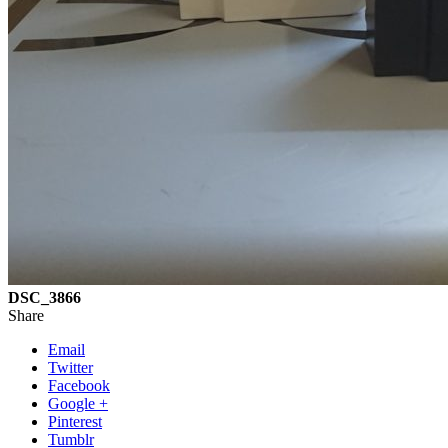
DSC_3866
Share
Email
Twitter
Facebook
Google +
Pinterest
Tumblr