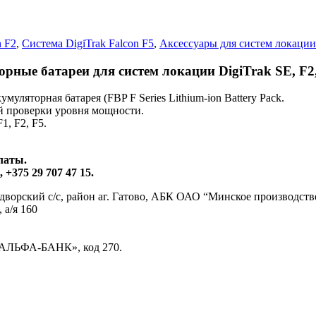
n F2
,
Система DigiTrak Falcon F5
,
Аксессуары для систем локации
рные батареи для систем локации DigiTrak SE, F2, 
уляторная батарея (FBP F Series Lithium-ion Battery Pack.
й проверки уровня мощности.
1, F2, F5.
платы.
 +375 29 707 47 15.
дворский с/с, район аг. Гатово, АБК ОАО “Минское производств
 а/я 160
 «АЛЬФА-БАНК», код 270.