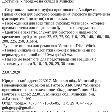
Доступны к продаже на складе в Минске:
– Стартовые штанги и муфты производства Альбрехта.
Применяются для быстрого соединения бурового инструмента
(расширителей пилотов) со штангами.
– Переходники для всех типов буровых установок, которые
предназначены для соединения бурового инструмента.
– Цанговые захваты, служат для быстрого и надежного
крепления труб размеров: 32, 63, 75, 90, 110, 125, 140, 160, 180,
200, 225, 250, 315мм.
-Буровые пилоты для установок Vermeer и Ditch Witch.
– Новые уникальные лопатки (ножи) с пластинами по
периметру шириной от 110мм до 140 мм.
– Навесные вертлюги для предотвращения вращения с
тяговым усилием 5, 10, 15, 20, 25, 30 тонн.
23.07.2020
Юридический адрес: 223017, Минская обл., Минский р-н,
Новодворский с/с, район аг. Гатово, АБК ОАО “Минское
производственное кожевенное объединение”, пом. 614
Почтовый адрес: 223017, Минская обл., Минский р-н,
аг.Гатово, а/я 160
Отдел продаж: +375 44 716-06-05, +375 29 707-47-15
gnb.grupp@gmail.com