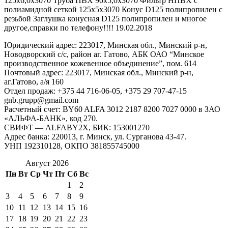
125х6,0х3070 Труба ПВХ 90х5,0х3070 Фильтр НПВХ с
полиамидной сеткой 125х5х3070 Конус D125 полипропилен с
резьбой Заглушка конусная D125 полипропилен и многое
другое,справки по телефону!!!!
19.02.2018
Юридический адрес: 223017, Минская обл., Минский р-н,
Новодворский с/с, район аг. Гатово, АБК ОАО “Минское
производственное кожевенное объединение”, пом. 614
Почтовый адрес: 223017, Минская обл., Минский р-н,
аг.Гатово, а/я 160
Отдел продаж: +375 44 716-06-05, +375 29 707-47-15
gnb.grupp@gmail.com
Расчетный счет: BY60 ALFA 3012 2187 8200 7027 0000 в ЗАО
«АЛЬФА-БАНК», код 270.
СВИФТ — ALFABY2X, БИК: 153001270
Адрес банка: 220013, г. Минск, ул. Сурганова 43-47.
УНП 192310128, ОКПО 381855745000
Август 2026
Пн
Вт
Ср
Чт
Пт
Сб
Вс
1
2
3
4
5
6
7
8
9
10
11
12
13
14
15
16
17
18
19
20
21
22
23