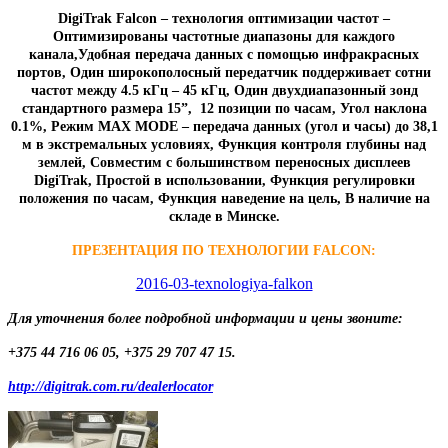
DigiTrak Falcon – технология оптимизации частот –
Оптимизированы частотные диапазоны для каждого
канала,
Удобная передача данных с помощью инфракрасных
портов,
Один широкополосный передатчик поддерживает сотни
частот между 4.5 кГц – 45 кГц,
Один двухдиапазонный зонд
стандартного размера 15”,
12 позиции по часам, Угол наклона
0.1%,
Режим MAX MODE – передача данных (угол и часы) до 38,1
м в экстремальных условиях,
Функция контроля глубины над
землей,
Совместим с большинством переносных дисплеев
DigiTrak,
Простой в использовании, Функция регулировки
положения по часам,
Функция наведение на цель,
В наличие на
складе в Минске.
ПРЕЗЕНТАЦИЯ ПО ТЕХНОЛОГИИ FALCON:
2016-03-texnologiya-falkon
​Для уточнения более подробной информации и цены звоните:
+375 44 716 06 05, +375 29 707 47 15.
http://digitrak.com.ru/dealerlocator