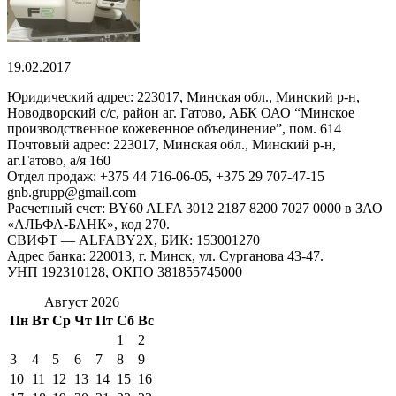
19.02.2017
Юридический адрес: 223017, Минская обл., Минский р-н,
Новодворский с/с, район аг. Гатово, АБК ОАО “Минское
производственное кожевенное объединение”, пом. 614
Почтовый адрес: 223017, Минская обл., Минский р-н,
аг.Гатово, а/я 160
Отдел продаж: +375 44 716-06-05, +375 29 707-47-15
gnb.grupp@gmail.com
Расчетный счет: BY60 ALFA 3012 2187 8200 7027 0000 в ЗАО
«АЛЬФА-БАНК», код 270.
СВИФТ — ALFABY2X, БИК: 153001270
Адрес банка: 220013, г. Минск, ул. Сурганова 43-47.
УНП 192310128, ОКПО 381855745000
Август 2026
Пн
Вт
Ср
Чт
Пт
Сб
Вс
1
2
3
4
5
6
7
8
9
10
11
12
13
14
15
16